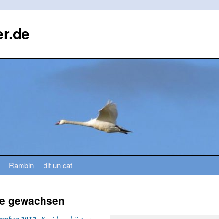
r.de
Rambin
dit un dat
de gewachsen
Kreide gehört zu