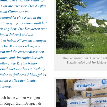
zember 2012.
z zum Meerwasser. Der Ausflug
useum Gummanz
im
asmund ist eine Reise in die
 Einen ganzen Zeitabschnitt hat
n gegeben: Die Kreidezeit (vor
lionen Jahren) und die
eiten haben Rügen zur heutigen
t. Das Museum erklärt, wie
tein und die eingeschlossenen
tanden sind. Im Außenbereich
Kreidemuseum bei Gummanz auf
Naturlehrpfad und Freilichtaus
tellung wie Kreide früher
erarbeitet worden ist. Entlang
fades im früheren Abbaugebiet
en im Kalkboden ideale
ingungen.
auch heute zu den wenigen
on Rügen. Zum Beispiel als