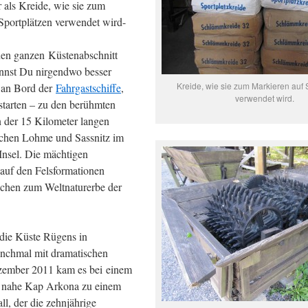
 als Kreide, wie sie zum
Sportplätzen verwendet wird-
en ganzen Küstenabschnitt
annst Du nirgendwo besser
Kreide, wie sie zum Markieren auf 
 an Bord der
Fahrgastschiffe
,
verwendet wird.
 starten – zu den berühmten
n der 15 Kilometer langen
schen Lohme und Sassnitz im
Insel. Die mächtigen
auf den Felsformationen
chen zum Weltnaturerbe der
 die Küste Rügens in
chmal mit dramatischen
zember 2011 kam es bei einem
 nahe Kap Arkona zu einem
ll, der die zehnjährige