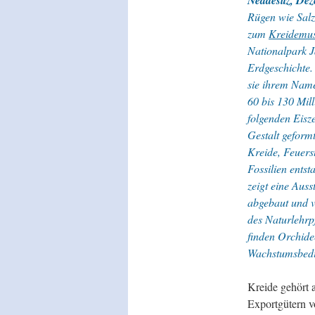
Neddesitz, De
Rügen wie Sal
zum
Kreidem
Nationalpark J
Erdgeschichte.
sie ihrem Name
60 bis 130 Mil
folgenden Eisz
Gestalt geform
Kreide, Feuers
Fossilien ents
zeigt eine Auss
abgebaut und v
des Naturlehrp
finden Orchide
Wachstumsbed
Kreide gehört 
Exportgütern v