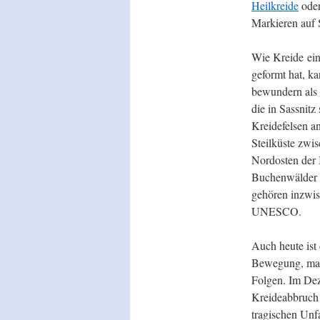
Heilkreide
oder
Markieren auf 
Wie Kreide ein
geformt hat, k
bewundern als
die in Sassnitz
Kreidefelsen a
Steilküste zwi
Nordosten der 
Buchenwälder 
gehören inzwis
UNESCO.
Auch heute ist
Bewegung, man
Folgen. Im De
Kreideabbruch
tragischen Unfa