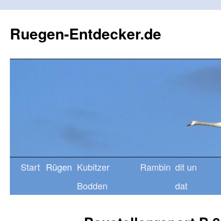
Ruegen-Entdecker.de
Start
Rügen
Kubitzer
Rambin
dit un
Bodden
dat