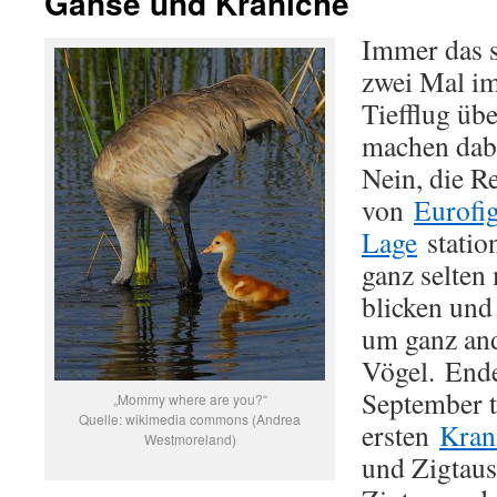
Gänse und Kraniche
Immer das s
zwei Mal im
Tiefflug üb
machen dab
Nein, die Re
von
Eurofig
Lage
station
ganz selten
blicken und
um ganz and
Vögel. End
September t
„Mommy where are you?“
Quelle: wikimedia commons (Andrea
ersten
Kran
Westmoreland)
und Zigtau