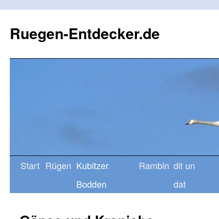
Ruegen-Entdecker.de
Start
Rügen
Kubitzer
Rambin
dit un
Bodden
dat