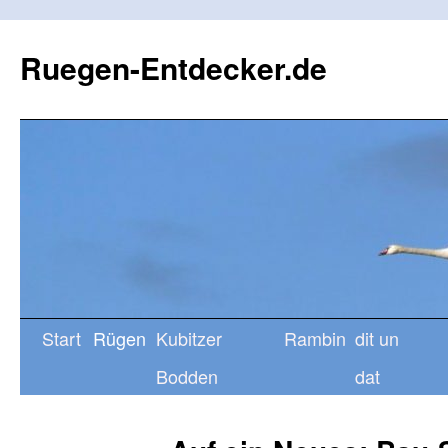
Ruegen-Entdecker.de
Start
Rügen
Kubitzer
Rambin
dit un
Bodden
dat