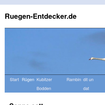
Ruegen-Entdecker.de
Start
Rügen
Kubitzer
Rambin
dit un
Bodden
dat