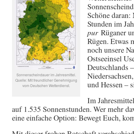
Sonnenscheind
Schöne daran: 
Stunden im Ja
pur
Rüganer un
Rügen. Etwas 
noch unsere Na
Ostseeinsel Us
Deutschlands –
Niedersachsen,
Sonnenscheindauer im Jahresmittel.
Quelle: Mit freundlicher Genehmigung
und Hessen – si
vom Deutschen Wetterdienst.
Im Jahresmitt
auf 1.535 Sonnenstunden. Wer mehr dav
eine einfache Option: Bewegt Euch, ko
Mit dieser frohen Botschaft verabschie