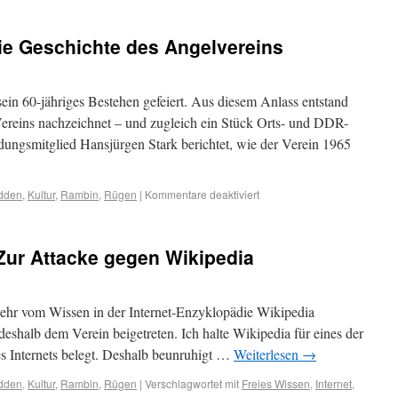
ie Geschichte des Angelvereins
in 60-jähriges Bestehen gefeiert. Aus diesem Anlass entstand
Vereins nachzeichnet – und zugleich ein Stück Orts- und DDR-
ungsmitglied Hansjürgen Stark berichtet, wie der Verein 1965
odden
,
Kultur
,
Rambin
,
Rügen
|
Kommentare deaktiviert
Zur Attacke gegen Wikipedia
sehr vom Wissen in der Internet-Enzyklopädie Wikipedia
h deshalb dem Verein beigetreten. Ich halte Wikipedia für eines der
es Internets belegt. Deshalb beunruhigt …
Weiterlesen
→
odden
,
Kultur
,
Rambin
,
Rügen
|
Verschlagwortet mit
Freies Wissen
,
Internet
,