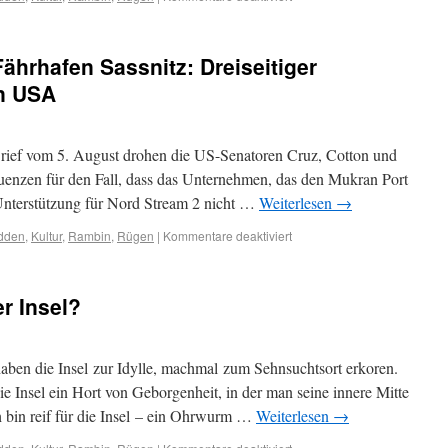
ährhafen Sassnitz: Dreiseitiger
en USA
Brief vom 5. August drohen die US-Senatoren Cruz, Cotton und
enzen für den Fall, dass das Unternehmen, das den Mukran Port
e Unterstützung für Nord Stream 2 nicht …
Weiterlesen
→
odden
,
Kultur
,
Rambin
,
Rügen
|
Kommentare deaktiviert
er Insel?
ben die Insel zur Idylle, machmal zum Sehnsuchtsort erkoren.
ie Insel ein Hort von Geborgenheit, in der man seine innere Mitte
ch bin reif für die Insel – ein Ohrwurm …
Weiterlesen
→