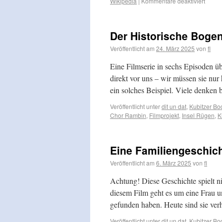
Wikipedia
|
Kommentare deaktiviert
Der Historische Bog
Veröffentlicht am
24. März 2025
von
fl
Eine Filmserie in sechs Episoden üb
direkt vor uns – wir müssen sie nu
ein solches Beispiel. Viele denke
Veröffentlicht unter
dit un dat
,
Kubitzer B
Chor Rambin
,
Filmprojekt
,
Insel Rügen
,
K
Eine Familiengeschich
Veröffentlicht am
6. März 2025
von
fl
Achtung! Diese Geschichte spielt ni
diesem Film geht es um eine Frau 
gefunden haben. Heute sind sie ver
Veröffentlicht unter
dit un dat
,
Kubitzer B