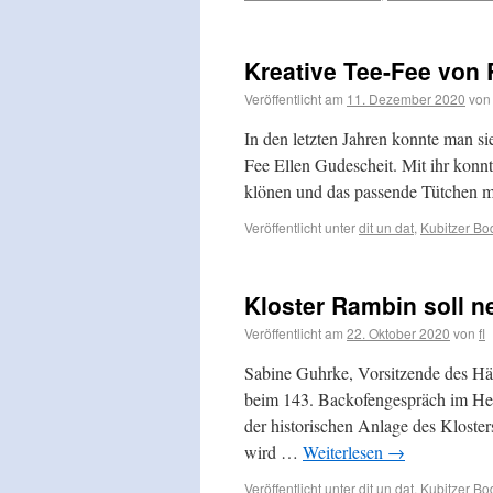
Kreative Tee-Fee von
Veröffentlicht am
11. Dezember 2020
von
In den letzten Jahren konnte man s
Fee Ellen Gudescheit. Mit ihr konn
klönen und das passende Tütchen m
Veröffentlicht unter
dit un dat
,
Kubitzer B
Kloster Rambin soll n
Veröffentlicht am
22. Oktober 2020
von
fl
Sabine Guhrke, Vorsitzende des Hä
beim 143. Backofengespräch im He
der historischen Anlage des Kloste
wird …
Weiterlesen
→
Veröffentlicht unter
dit un dat
,
Kubitzer B