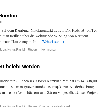
 Rambin
fl
ie auf dem Rambiner Nikolausmarkt treffen. Die Rede ist von Tee-
te man trefflich über die wohltuende Wirkung von Kräutern
it nach Hause tragen. In …
Weiterlesen
→
odden
,
Kultur
,
Rambin
,
Rügen
|
1 Kommentar
eu belebt werden
uservereins „Leben ins Kloster Rambin e.V.“, hat am 14. August
imatmuseum in großer Runde das Projekt zur Wiederbelebung
rs mit seinen Wohnhäusern und Gärten vorgestellt. „Unser Projekt
odden
,
Kultur
,
Rambin
,
Rügen
|
Kommentare deaktiviert