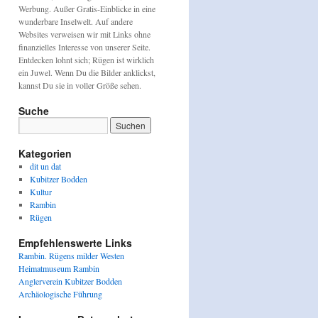
Werbung. Außer Gratis-Einblicke in eine
wunderbare Inselwelt. Auf andere
Websites verweisen wir mit Links ohne
finanzielles Interesse von unserer Seite.
Entdecken lohnt sich; Rügen ist wirklich
ein Juwel. Wenn Du die Bilder anklickst,
kannst Du sie in voller Größe sehen.
Suche
Kategorien
dit un dat
Kubitzer Bodden
Kultur
Rambin
Rügen
Empfehlenswerte Links
Rambin. Rügens milder Westen
Heimatmuseum Rambin
Anglerverein Kubitzer Bodden
Archäologische Führung