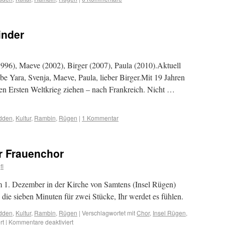
inder
996), Maeve (2002), Birger (2007), Paula (2010).Aktuell
be Yara, Svenja, Maeve, Paula, lieber Birger.Mit 19 Jahren
en Ersten Weltkrieg ziehen – nach Frankreich. Nicht …
odden
,
Kultur
,
Rambin
,
Rügen
|
1 Kommentar
r Frauenchor
fl
 1. Dezember in der Kirche von Samtens (Insel Rügen)
die sieben Minuten für zwei Stücke, Ihr werdet es fühlen.
odden
,
Kultur
,
Rambin
,
Rügen
|
Verschlagwortet mit
Chor
,
Insel Rügen
,
rt
|
Kommentare deaktiviert