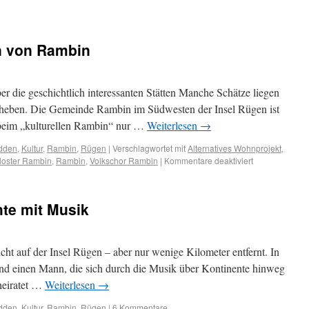
en von Rambin
er die geschichtlich interessanten Stätten Manche Schätze liegen
r heben. Die Gemeinde Rambin im Südwesten der Insel Rügen ist
n beim „kulturellen Rambin“ nur …
Weiterlesen
→
odden
,
Kultur
,
Rambin
,
Rügen
|
Verschlagwortet mit
Alternatives Wohnprojekt
,
loster Rambin
,
Rambin
,
Volkschor Rambin
|
Kommentare deaktiviert
te mit Musik
cht auf der Insel Rügen – aber nur wenige Kilometer entfernt. In
und einen Mann, die sich durch die Musik über Kontinente hinweg
heiratet …
Weiterlesen
→
odden
,
Kultur
,
Rambin
,
Rügen
|
6 Kommentare