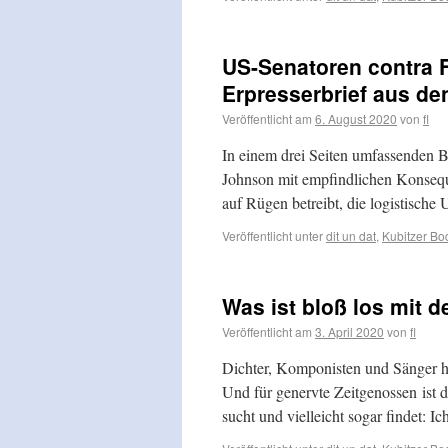
US-Senatoren contra F
Erpresserbrief aus d
Veröffentlicht am
6. August 2020
von
fl
In einem drei Seiten umfassenden 
Johnson mit empfindlichen Konsequ
auf Rügen betreibt, die logistisch
Veröffentlicht unter
dit un dat
,
Kubitzer B
Was ist bloß los mit d
Veröffentlicht am
3. April 2020
von
fl
Dichter, Komponisten und Sänger ha
Und für genervte Zeitgenossen ist d
sucht und vielleicht sogar findet: I