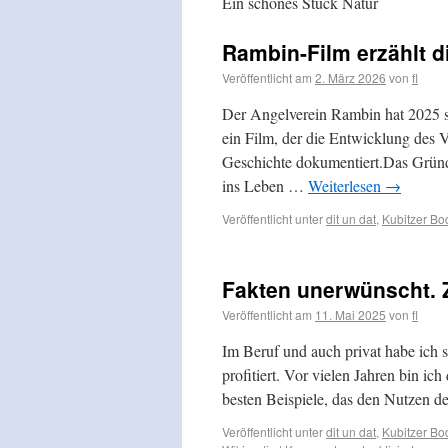
Ein schönes Stück Natur
Rambin-Film erzählt d
Veröffentlicht am
2. März 2026
von
fl
Der Angelverein Rambin hat 2025 se
ein Film, der die Entwicklung des 
Geschichte dokumentiert.Das Gründ
ins Leben …
Weiterlesen
→
Veröffentlicht unter
dit un dat
,
Kubitzer B
Fakten unerwünscht. 
Veröffentlicht am
11. Mai 2025
von
fl
Im Beruf und auch privat habe ich 
profitiert. Vor vielen Jahren bin ic
besten Beispiele, das den Nutzen d
Veröffentlicht unter
dit un dat
,
Kubitzer B