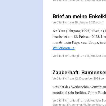
Brief an meine Enkelk
Veröffentlicht am
28. Januar 2025
von
fl
An Yara (Jahrgang 1995), Svenja (1
bearbeitet am 18. Februar 2025. Lie
musste mein Papa, euer Uropa, in d
Weiterlesen
→
Veröffentlicht unter
dit un dat
,
Kubitzer B
Zauberhaft: Samtense
Veröffentlicht am
12. Dezember 2024
von
Uns hat das Weihnachts-Konzert am
emotional sehr berührt. Gönnt Euch 
Veröffentlicht unter
dit un dat
,
Kubitzer B
Samtenser Frauenchor
,
Weihnachtskonze