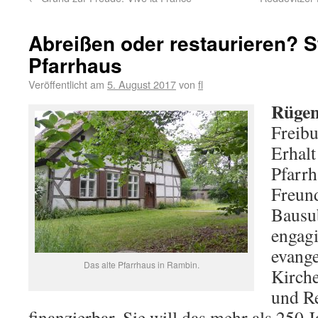
Abreißen oder restaurieren? St
Pfarrhaus
Veröffentlicht am
5. August 2017
von
fl
Rügen
Freib
Erhalt
Pfarrh
Freund
Bausub
engagi
evange
Das alte Pfarrhaus in Rambin.
Kirche
und Re
finanzierbar. Sie will das mehr als 250 J