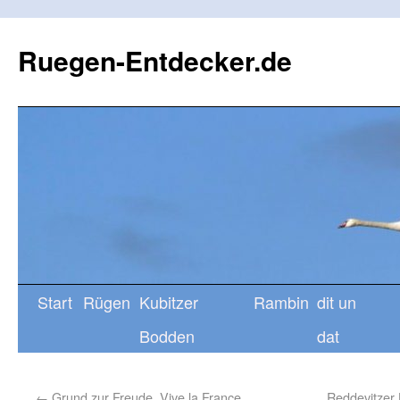
Ruegen-Entdecker.de
Start
Rügen
Kubitzer
Rambin
dit un
Bodden
dat
←
Grund zur Freude. Vive la France
Reddevitzer 