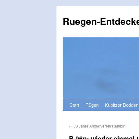
Ruegen-Entdecke
Start
Rügen
Kubitzer Bodden
←
50 Jahre Anglerverein Rambin
B 96n: wieder einmal 