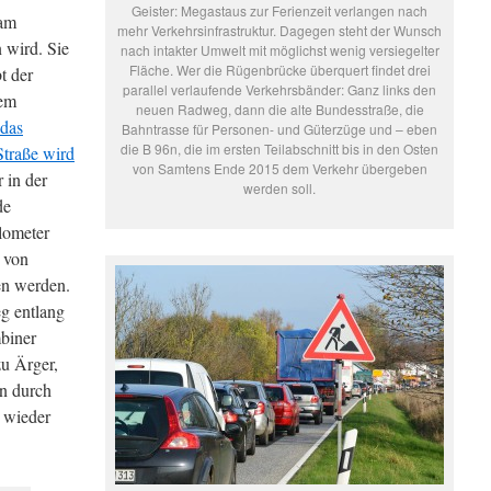
Geister: Megastaus zur Ferienzeit verlangen nach
 am
mehr Verkehrsinfrastruktur. Dagegen steht der Wunsch
 wird. Sie
nach intakter Umwelt mit möglichst wenig versiegelter
Fläche. Wer die Rügenbrücke überquert findet drei
t der
parallel verlaufende Verkehrsbänder: Ganz links den
gem
neuen Radweg, dann die alte Bundesstraße, die
das
Bahntrasse für Personen- und Güterzüge und – eben
die B 96n, die im ersten Teilabschnitt bis in den Osten
Straße wird
von Samtens Ende 2015 dem Verkehr übergeben
r in der
werden soll.
de
lometer
n von
en werden.
g entlang
biner
zu Ärger,
en durch
 wieder