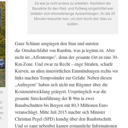
Es war ja nicht anders zu erwarten. Nachdem die
Baustelle für den Rad- und Fußweg eingerichtet war,
bildeten sich kilometerlange Autoschlangen. An die 20
Minuten brauchte man, um sich durch den Stau zu
quälen.
Ganz Schlaue umgingen den Stau und nutzten
die Ortsdurchfahrt von Rambin, was ja legitim ist. Aber
nicht im „Affentempo”, denn der gesamte Ort ist eine 30-
Km-Zone. Und zwar zu Recht – enge Straßen, scharfe
Kurven, an allen innerörtlichen Einmündungen rechts vor
links machen Temposünder zur Gefahr. Neben diesen
„Aufregern” haben sich nicht nur Rüganer über die
Kostenentwicklung geärgert. Ursprünglich war die
ch
gesamte Streckenführung der B 96n in zwei
it
Bauabschnitten bis Bergen mit 80,3 Millionen Euro
en
veranschlagt. Mitte Juli 2015 machte sich Minister
hen
t.
Christian Pegel (SPD) kundig über den Baufortschritt.
Und so ganz nebenbei kamen erstaunliche Informationen