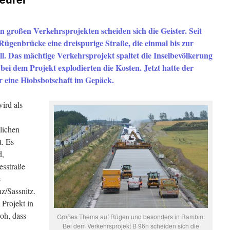
n großen Verkehrsprojekten scheiden sich die Geister. Seit
 Rügenbrücke eine dreispurige Straße, die einmal bis zur
ll. Das mächtige Verkehrsprojekt spaltet die Inselbevölkerung
ei dem Projekt explodierten die Kosten. Jetzt hatte der
r eine Hiobsbotschaft im Gepäck.
wird als
lichen
. Es
d,
esstraße
e
z/Sassnitz.
Projekt in
roh, dass
Großes Thema auf Rügen und besonders in Rambin:
Bei dem Verkehrsprojekt B 96n scheiden sich die