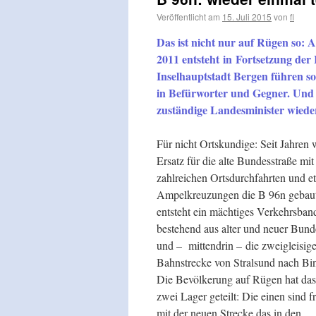
Veröffentlicht am
15. Juli 2015
von
fl
Das ist nicht nur auf Rügen so: A
2011 entsteht in Fortsetzung der
Inselhauptstadt Bergen führen so
in Befürworter und Gegner. Und b
zuständige Landesminister wiede
Für nicht Ortskundige: Seit Jahren 
Ersatz für die alte Bundesstraße mit
zahlreichen Ortsdurchfahrten und et
Ampelkreuzungen die B 96n gebaut
entsteht ein mächtiges Verkehrsban
bestehend aus alter und neuer Bund
und – mittendrin – die zweigleisig
Bahnstrecke von Stralsund nach Bin
Die Bevölkerung auf Rügen hat das 
zwei Lager geteilt: Die einen sind f
mit der neuen Strecke das in den