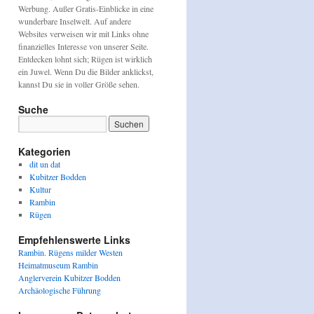
Werbung. Außer Gratis-Einblicke in eine
wunderbare Inselwelt. Auf andere
Websites verweisen wir mit Links ohne
finanzielles Interesse von unserer Seite.
Entdecken lohnt sich; Rügen ist wirklich
ein Juwel. Wenn Du die Bilder anklickst,
kannst Du sie in voller Größe sehen.
Suche
Kategorien
dit un dat
Kubitzer Bodden
Kultur
Rambin
Rügen
Empfehlenswerte Links
Rambin. Rügens milder Westen
Heimatmuseum Rambin
Anglerverein Kubitzer Bodden
Archäologische Führung