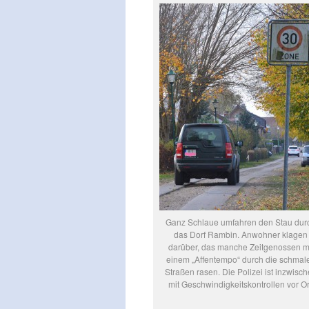
Ganz Schlaue umfahren den Stau dur
das Dorf Rambin. Anwohner klagen
darüber, das manche Zeitgenossen m
einem „Affentempo“ durch die schmal
Straßen rasen. Die Polizei ist inzwisc
mit Geschwindigkeitskontrollen vor Or