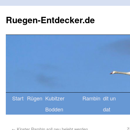
Ruegen-Entdecker.de
Start
Rügen
Kubitzer
Rambin
dit un
Bodden
dat
←
Kloster Rambin soll neu belebt werden
Z