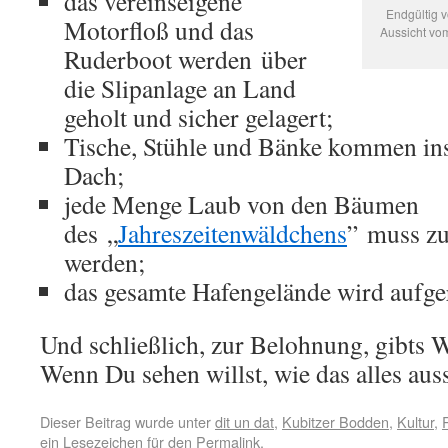
das vereinseigene
Endgültig 
Motorfloß und das
Aussicht vo
Ruderboot werden über
die Slipanlage an Land
geholt und sicher gelagert;
Tische, Stühle und Bänke kommen ins
Dach;
jede Menge Laub von den Bäumen
des „
Jahreszeitenwäldchens
” muss z
werden;
das gesamte Hafengelände wird aufge
Und schließlich, zur Belohnung, gibts 
Wenn Du sehen willst, wie das alles aus
Dieser Beitrag wurde unter
dit un dat
,
Kubitzer Bodden
,
Kultur
,
ein Lesezeichen für den
Permalink
.