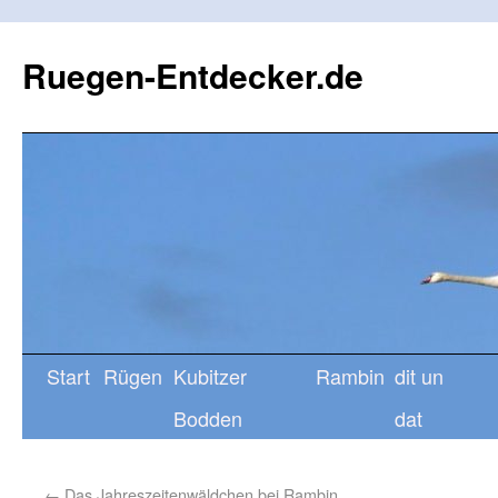
Ruegen-Entdecker.de
Start
Rügen
Kubitzer
Rambin
dit un
Bodden
dat
←
Das Jahreszeitenwäldchen bei Rambin