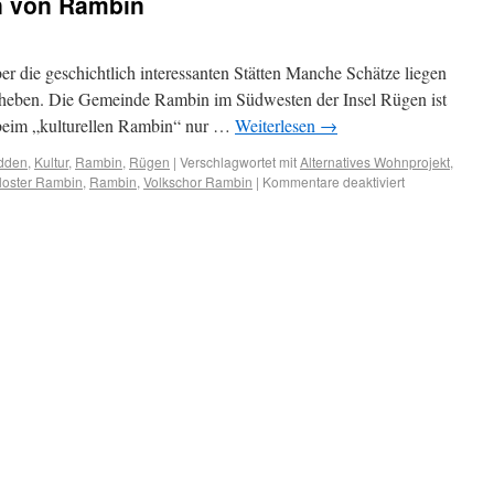
en von Rambin
er die geschichtlich interessanten Stätten Manche Schätze liegen
r heben. Die Gemeinde Rambin im Südwesten der Insel Rügen ist
n beim „kulturellen Rambin“ nur …
Weiterlesen
→
odden
,
Kultur
,
Rambin
,
Rügen
|
Verschlagwortet mit
Alternatives Wohnprojekt
,
loster Rambin
,
Rambin
,
Volkschor Rambin
|
Kommentare deaktiviert