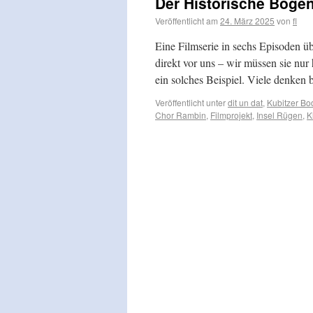
Der Historische Bog
Veröffentlicht am
24. März 2025
von
fl
Eine Filmserie in sechs Episoden üb
direkt vor uns – wir müssen sie nu
ein solches Beispiel. Viele denke
Veröffentlicht unter
dit un dat
,
Kubitzer B
Chor Rambin
,
Filmprojekt
,
Insel Rügen
,
K