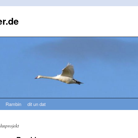
r.de
Rambin
dit un dat
ohnprojekt