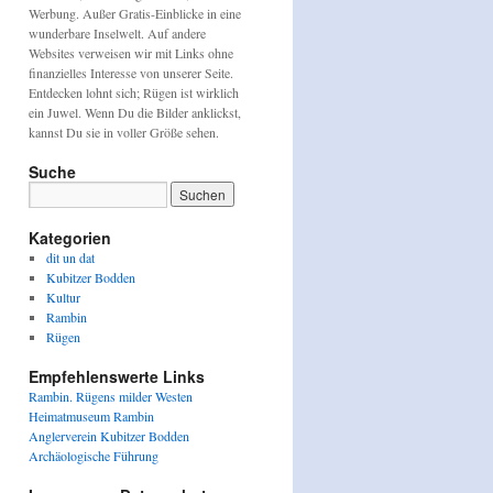
Werbung. Außer Gratis-Einblicke in eine
wunderbare Inselwelt. Auf andere
Websites verweisen wir mit Links ohne
finanzielles Interesse von unserer Seite.
Entdecken lohnt sich; Rügen ist wirklich
ein Juwel. Wenn Du die Bilder anklickst,
kannst Du sie in voller Größe sehen.
Suche
Kategorien
dit un dat
Kubitzer Bodden
Kultur
Rambin
Rügen
Empfehlenswerte Links
Rambin. Rügens milder Westen
Heimatmuseum Rambin
Anglerverein Kubitzer Bodden
Archäologische Führung