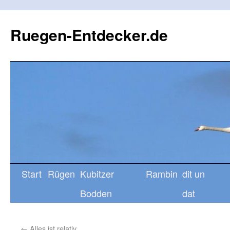
Ruegen-Entdecker.de
Start
Rügen
Kubitzer
Rambin
dit un
Bodden
dat
←
Alles ist relativ