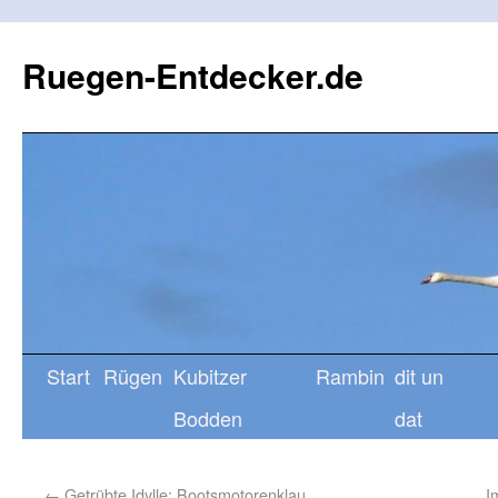
Ruegen-Entdecker.de
Start
Rügen
Kubitzer
Rambin
dit un
Bodden
dat
←
Getrübte Idylle: Bootsmotorenklau
I